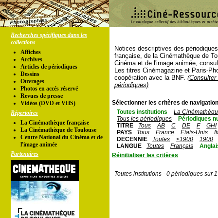
Recherches spécifiques dans les
collections
Notices descriptives des périodique
Affiches
française, de la Cinémathèque de To
Archives
Cinéma et de l'image animée, consul
Articles de périodiques
Les titres Cinémagazine et Paris-Ph
Dessins
coopération avec la BNF.
(Consulter 
Ouvrages
périodiques)
Photos en accés réservé
Revues de presse
Sélectionner les critères de navigation
Vidéos (DVD et VHS)
Toutes institutions
La Cinémathèque
Répertoires
Tous les périodiques
Périodiques n
La Cinémathèque française
TITRE
Tous
AB
C
DE
F
GHI
La Cinémathèque de Toulouse
PAYS
Tous
France
Etats-Unis
I
Centre National du Cinéma et de
DECENNIE
Toutes
<1900
1900
l'image animée
LANGUE
Toutes
Français
Anglai
Partenaires
Réinitialiser les critères
Toutes institutions - 0 périodiques sur 