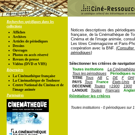
Recherches spécifiques dans les
collections
Notices descriptives des périodique
Affiches
française, de la Cinémathèque de To
Archives
Cinéma et de l'image animée, consul
Articles de périodiques
Les titres Cinémagazine et Paris-Ph
Dessins
coopération avec la BNF.
(Consulter 
Ouvrages
périodiques)
Photos en accés réservé
Revues de presse
Sélectionner les critères de navigation
Vidéos (DVD et VHS)
Toutes institutions
La Cinémathèque
Répertoires
Tous les périodiques
Périodiques n
La Cinémathèque française
TITRE
Tous
AB
C
DE
F
GHI
La Cinémathèque de Toulouse
PAYS
Tous
France
Etats-Unis
I
Centre National du Cinéma et de
DECENNIE
Toutes
<1900
1900
l'image animée
LANGUE
Toutes
Français
Anglai
Partenaires
Réinitialiser les critères
Toutes institutions - 0 périodiques sur 