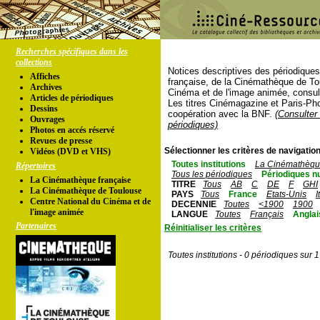
Recherches spécifiques dans les
collections
Notices descriptives des périodique
Affiches
française, de la Cinémathèque de To
Archives
Cinéma et de l'image animée, consul
Articles de périodiques
Les titres Cinémagazine et Paris-Ph
Dessins
coopération avec la BNF.
(Consulter 
Ouvrages
périodiques)
Photos en accés réservé
Revues de presse
Sélectionner les critères de navigation
Vidéos (DVD et VHS)
Toutes institutions
La Cinémathèque
Répertoires
Tous les périodiques
Périodiques n
La Cinémathèque française
TITRE
Tous
AB
C
DE
F
GHI
La Cinémathèque de Toulouse
PAYS
Tous
France
Etats-Unis
I
Centre National du Cinéma et de
DECENNIE
Toutes
<1900
1900
l'image animée
LANGUE
Toutes
Français
Anglai
Partenaires
Réinitialiser les critères
Toutes institutions - 0 périodiques sur 