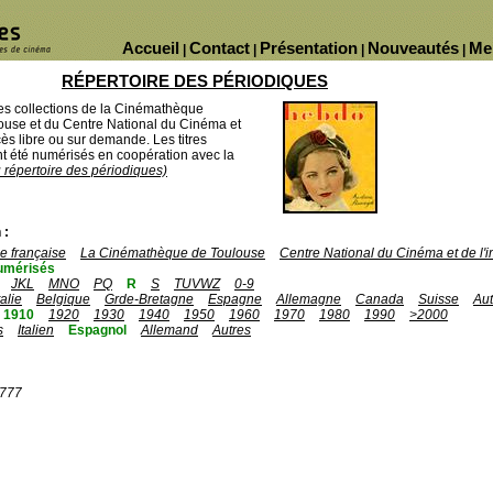
Accueil
Contact
Présentation
Nouveautés
Me
|
|
|
|
RÉPERTOIRE DES PÉRIODIQUES
des collections de la Cinémathèque
ouse et du Centre National du Cinéma et
ès libre ou sur demande. Les titres
 été numérisés en coopération avec la
u répertoire des périodiques)
 :
 française
La Cinémathèque de Toulouse
Centre National du Cinéma et de l
umérisés
JKL
MNO
PQ
R
S
TUVWZ
0-9
talie
Belgique
Grde-Bretagne
Espagne
Allemagne
Canada
Suisse
Aut
1910
1920
1930
1940
1950
1960
1970
1980
1990
>2000
s
Italien
Espagnol
Allemand
Autres
1777