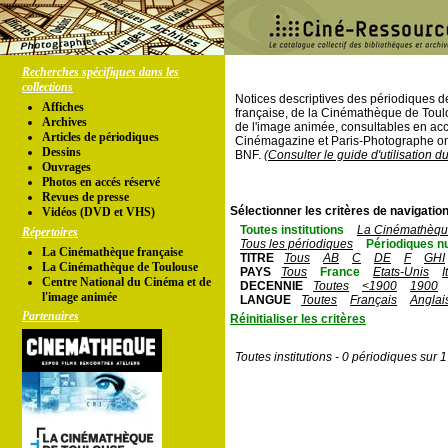
Recherches spécifiques dans les
collections
Notices descriptives des périodiques 
Affiches
française, de la Cinémathèque de Toul
Archives
de l'image animée, consultables en acc
Articles de périodiques
Cinémagazine et Paris-Photographe ont
Dessins
BNF.
(Consulter le guide d'utilisation d
Ouvrages
Photos en accés réservé
Revues de presse
Sélectionner les critères de navigation
Vidéos (DVD et VHS)
Toutes institutions
La Cinémathèque
Répertoires
Tous les périodiques
Périodiques n
La Cinémathèque française
TITRE
Tous
AB
C
DE
F
GHI
La Cinémathèque de Toulouse
PAYS
Tous
France
Etats-Unis
I
Centre National du Cinéma et de
DECENNIE
Toutes
<1900
1900
l'image animée
LANGUE
Toutes
Français
Anglai
Partenaires
Réinitialiser les critères
Toutes institutions - 0 périodiques sur 