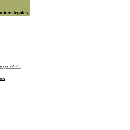
ntions légales
'image animée
res