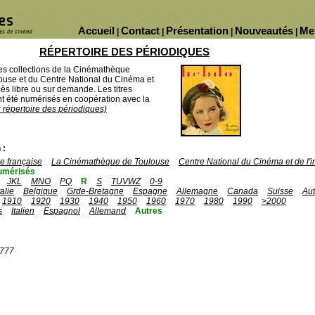
Accueil
Contact
Présentation
Nouveautés
Me
|
|
|
|
RÉPERTOIRE DES PÉRIODIQUES
des collections de la Cinémathèque
ouse et du Centre National du Cinéma et
ès libre ou sur demande. Les titres
 été numérisés en coopération avec la
u répertoire des périodiques)
 :
 française
La Cinémathèque de Toulouse
Centre National du Cinéma et de l
umérisés
JKL
MNO
PQ
R
S
TUVWZ
0-9
talie
Belgique
Grde-Bretagne
Espagne
Allemagne
Canada
Suisse
Aut
1910
1920
1930
1940
1950
1960
1970
1980
1990
>2000
s
Italien
Espagnol
Allemand
Autres
1777