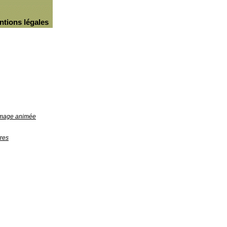
ntions légales
'image animée
res