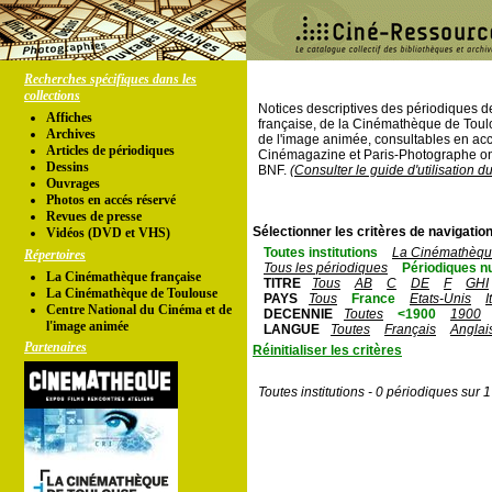
Recherches spécifiques dans les
collections
Notices descriptives des périodiques 
Affiches
française, de la Cinémathèque de Toul
Archives
de l'image animée, consultables en acc
Articles de périodiques
Cinémagazine et Paris-Photographe ont
Dessins
BNF.
(Consulter le guide d'utilisation d
Ouvrages
Photos en accés réservé
Revues de presse
Sélectionner les critères de navigation
Vidéos (DVD et VHS)
Toutes institutions
La Cinémathèque
Répertoires
Tous les périodiques
Périodiques n
La Cinémathèque française
TITRE
Tous
AB
C
DE
F
GHI
La Cinémathèque de Toulouse
PAYS
Tous
France
Etats-Unis
I
Centre National du Cinéma et de
DECENNIE
Toutes
<1900
1900
l'image animée
LANGUE
Toutes
Français
Anglai
Partenaires
Réinitialiser les critères
Toutes institutions - 0 périodiques sur 