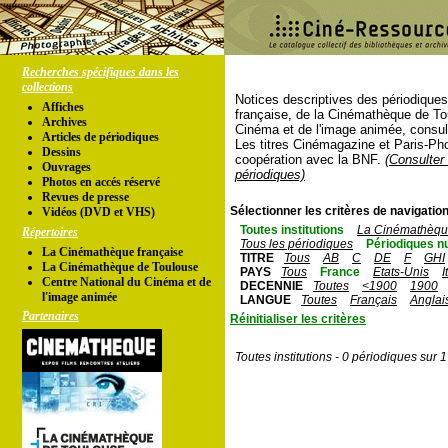
Recherches spécifiques dans les
collections
Notices descriptives des périodique
Affiches
française, de la Cinémathèque de To
Archives
Cinéma et de l'image animée, consul
Articles de périodiques
Les titres Cinémagazine et Paris-Ph
Dessins
coopération avec la BNF.
(Consulter 
Ouvrages
périodiques)
Photos en accés réservé
Revues de presse
Sélectionner les critères de navigation
Vidéos (DVD et VHS)
Toutes institutions
La Cinémathèque
Répertoires
Tous les périodiques
Périodiques n
La Cinémathèque française
TITRE
Tous
AB
C
DE
F
GHI
La Cinémathèque de Toulouse
PAYS
Tous
France
Etats-Unis
I
Centre National du Cinéma et de
DECENNIE
Toutes
<1900
1900
l'image animée
LANGUE
Toutes
Français
Anglai
Partenaires
Réinitialiser les critères
Toutes institutions - 0 périodiques sur 