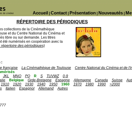
Accueil
Contact
Présentation
Nouveautés
Me
|
|
|
|
RÉPERTOIRE DES PÉRIODIQUES
des collections de la Cinémathèque
ouse et du Centre National du Cinéma et
ès libre ou sur demande. Les titres
 été numérisés en coopération avec la
u répertoire des périodiques)
 :
 française
La Cinémathèque de Toulouse
Centre National du Cinéma et de l
umérisés
JKL
MNO
PQ
R
S
TUVWZ
0-9
talie
Belgique
Grde-Bretagne
Espagne
Allemagne
Canada
Suisse
Aut
1910
1920
1930
1940
1950
1960
1970
1980
1990
>2000
is
Italien
Espagnol
Allemand
Autres
1777