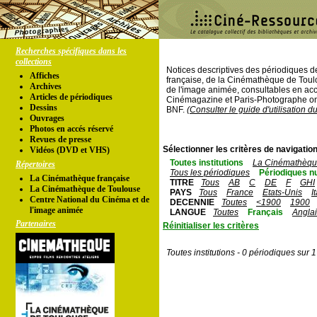
Recherches spécifiques dans les
collections
Notices descriptives des périodiques 
Affiches
française, de la Cinémathèque de Toul
Archives
de l'image animée, consultables en acc
Articles de périodiques
Cinémagazine et Paris-Photographe ont
Dessins
BNF.
(Consulter le guide d'utilisation d
Ouvrages
Photos en accés réservé
Revues de presse
Sélectionner les critères de navigation
Vidéos (DVD et VHS)
Toutes institutions
La Cinémathèque
Répertoires
Tous les périodiques
Périodiques n
La Cinémathèque française
TITRE
Tous
AB
C
DE
F
GHI
La Cinémathèque de Toulouse
PAYS
Tous
France
Etats-Unis
I
Centre National du Cinéma et de
DECENNIE
Toutes
<1900
1900
l'image animée
LANGUE
Toutes
Français
Angla
Partenaires
Réinitialiser les critères
Toutes institutions - 0 périodiques sur 