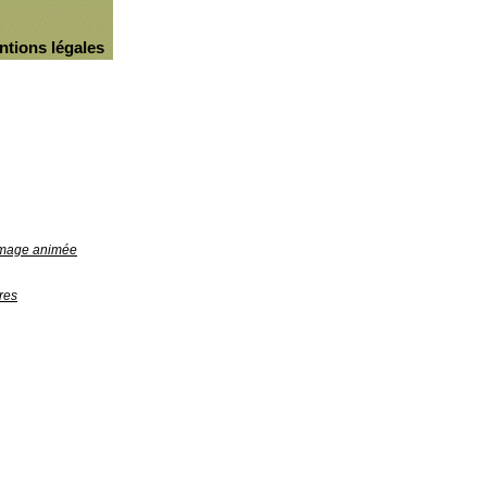
ntions légales
'image animée
res