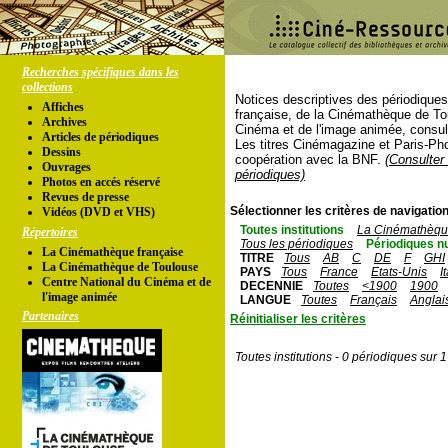
Recherches spécifiques dans les
collections
Notices descriptives des périodique
Affiches
française, de la Cinémathèque de To
Archives
Cinéma et de l'image animée, consul
Articles de périodiques
Les titres Cinémagazine et Paris-Ph
Dessins
coopération avec la BNF.
(Consulter 
Ouvrages
périodiques)
Photos en accés réservé
Revues de presse
Sélectionner les critères de navigation
Vidéos (DVD et VHS)
Toutes institutions
La Cinémathèque
Répertoires
Tous les périodiques
Périodiques n
La Cinémathèque française
TITRE
Tous
AB
C
DE
F
GHI
La Cinémathèque de Toulouse
PAYS
Tous
France
Etats-Unis
I
Centre National du Cinéma et de
DECENNIE
Toutes
<1900
1900
l'image animée
LANGUE
Toutes
Français
Anglai
Partenaires
Réinitialiser les critères
Toutes institutions - 0 périodiques sur 