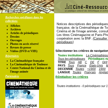
Recherches spécifiques dans les
collections
Notices descriptives des périodique
Affiches
française, de la Cinémathèque de To
Archives
Cinéma et de l'image animée, consul
Articles de périodiques
Les titres Cinémagazine et Paris-Ph
Dessins
coopération avec la BNF.
(Consulter 
Ouvrages
périodiques)
Photos en accés réservé
Revues de presse
Sélectionner les critères de navigation
Vidéos (DVD et VHS)
Toutes institutions
La Cinémathèque
Répertoires
Tous les périodiques
Périodiques n
La Cinémathèque française
TITRE
Tous
AB
C
DE
F
GHI
La Cinémathèque de Toulouse
PAYS
Tous
France
Etats-Unis
I
Centre National du Cinéma et de
DECENNIE
Toutes
<1900
1900
l'image animée
LANGUE
Toutes
Français
Anglai
Partenaires
Réinitialiser les critères
Toutes institutions - 0 périodiques sur 