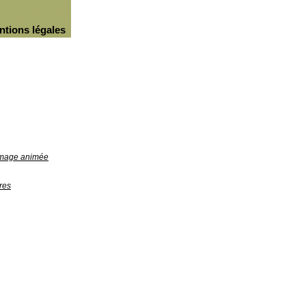
ntions légales
'image animée
res