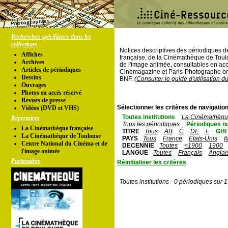
Recherches spécifiques dans les
collections
Notices descriptives des périodiques 
Affiches
française, de la Cinémathèque de Toul
Archives
de l'image animée, consultables en acc
Articles de périodiques
Cinémagazine et Paris-Photographe ont
Dessins
BNF.
(Consulter le guide d'utilisation d
Ouvrages
Photos en accés réservé
Revues de presse
Sélectionner les critères de navigation
Vidéos (DVD et VHS)
Toutes institutions
La Cinémathèque
Répertoires
Tous les périodiques
Périodiques n
La Cinémathèque française
TITRE
Tous
AB
C
DE
F
GHI
La Cinémathèque de Toulouse
PAYS
Tous
France
Etats-Unis
I
Centre National du Cinéma et de
DECENNIE
Toutes
<1900
1900
l'image animée
LANGUE
Toutes
Français
Anglai
Partenaires
Réinitialiser les critères
Toutes institutions - 0 périodiques sur 