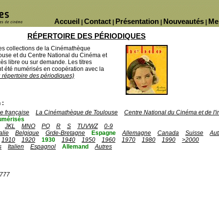
Accueil
Contact
Présentation
Nouveautés
Me
|
|
|
|
RÉPERTOIRE DES PÉRIODIQUES
des collections de la Cinémathèque
ouse et du Centre National du Cinéma et
ès libre ou sur demande. Les titres
 été numérisés en coopération avec la
u répertoire des périodiques)
 :
 française
La Cinémathèque de Toulouse
Centre National du Cinéma et de l
umérisés
JKL
MNO
PQ
R
S
TUVWZ
0-9
talie
Belgique
Grde-Bretagne
Espagne
Allemagne
Canada
Suisse
Aut
1910
1920
1930
1940
1950
1960
1970
1980
1990
>2000
s
Italien
Espagnol
Allemand
Autres
1777