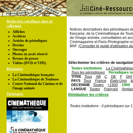
Recherches spécifiques dans les
collections
Notices descriptives des périodiques 
Affiches
française, de la Cinémathèque de Toul
Archives
de l'image animée, consultables en acc
Articles de périodiques
Cinémagazine et Paris-Photographe ont
Dessins
BNF.
(Consulter le guide d'utilisation d
Ouvrages
Photos en accés réservé
Revues de presse
Sélectionner les critères de navigation
Vidéos (DVD et VHS)
Toutes institutions
La Cinémathèque
Répertoires
Tous les périodiques
Périodiques n
La Cinémathèque française
TITRE
Tous
AB
C
DE
F
GHI
La Cinémathèque de Toulouse
PAYS
Tous
France
Etats-Unis
I
Centre National du Cinéma et de
DECENNIE
Toutes
<1900
1900
l'image animée
LANGUE
Toutes
Français
Anglai
Partenaires
Réinitialiser les critères
Toutes institutions - 0 périodiques sur 