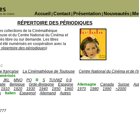
Accueil
Contact
Présentation
Nouveautés
Me
|
|
|
|
RÉPERTOIRE DES PÉRIODIQUES
des collections de la Cinémathèque
ouse et du Centre National du Cinéma et
ès libre ou sur demande. Les titres
 été numérisés en coopération avec la
u répertoire des périodiques)
 :
 française
La Cinémathèque de Toulouse
Centre National du Cinéma et de l
umérisés
JKL
MNO
PQ
R
S
TUVWZ
0-9
talie
Belgique
Grde-Bretagne
Espagne
Allemagne
Canada
Suisse
Aut
1910
1920
1930
1940
1950
1960
1970
1980
1990
>2000
s
Italien
Espagnol
Allemand
Autres
1777