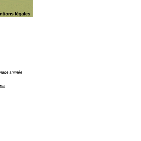
ntions légales
'image animée
res