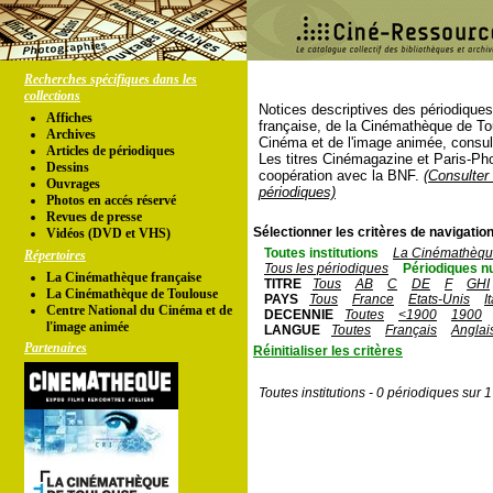
Recherches spécifiques dans les
collections
Notices descriptives des périodique
Affiches
française, de la Cinémathèque de To
Archives
Cinéma et de l'image animée, consul
Articles de périodiques
Les titres Cinémagazine et Paris-Ph
Dessins
coopération avec la BNF.
(Consulter 
Ouvrages
périodiques)
Photos en accés réservé
Revues de presse
Sélectionner les critères de navigation
Vidéos (DVD et VHS)
Toutes institutions
La Cinémathèque
Répertoires
Tous les périodiques
Périodiques n
La Cinémathèque française
TITRE
Tous
AB
C
DE
F
GHI
La Cinémathèque de Toulouse
PAYS
Tous
France
Etats-Unis
I
Centre National du Cinéma et de
DECENNIE
Toutes
<1900
1900
l'image animée
LANGUE
Toutes
Français
Anglai
Partenaires
Réinitialiser les critères
Toutes institutions - 0 périodiques sur 