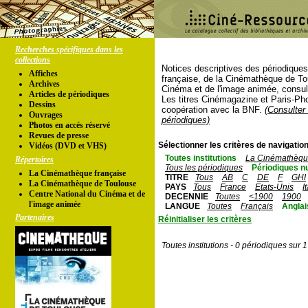
Recherches spécifiques dans les
collections
Notices descriptives des périodique
Affiches
française, de la Cinémathèque de To
Archives
Cinéma et de l'image animée, consul
Articles de périodiques
Les titres Cinémagazine et Paris-Ph
Dessins
coopération avec la BNF.
(Consulter 
Ouvrages
périodiques)
Photos en accés réservé
Revues de presse
Sélectionner les critères de navigation
Vidéos (DVD et VHS)
Toutes institutions
La Cinémathèque
Répertoires
Tous les périodiques
Périodiques n
La Cinémathèque française
TITRE
Tous
AB
C
DE
F
GHI
La Cinémathèque de Toulouse
PAYS
Tous
France
Etats-Unis
I
Centre National du Cinéma et de
DECENNIE
Toutes
<1900
1900
l'image animée
LANGUE
Toutes
Français
Anglai
Partenaires
Réinitialiser les critères
Toutes institutions - 0 périodiques sur 