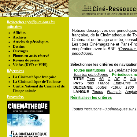
Recherches spécifiques dans les
collections
Notices descriptives des périodique
Affiches
française, de la Cinémathèque de To
Archives
Cinéma et de l'image animée, consul
Articles de périodiques
Les titres Cinémagazine et Paris-Ph
Dessins
coopération avec la BNF.
(Consulter 
Ouvrages
périodiques)
Photos en accés réservé
Revues de presse
Sélectionner les critères de navigation
Vidéos (DVD et VHS)
Toutes institutions
La Cinémathèque
Répertoires
Tous les périodiques
Périodiques n
La Cinémathèque française
TITRE
Tous
AB
C
DE
F
GHI
La Cinémathèque de Toulouse
PAYS
Tous
France
Etats-Unis
I
Centre National du Cinéma et de
DECENNIE
Toutes
<1900
1900
l'image animée
LANGUE
Toutes
Français
Anglai
Partenaires
Réinitialiser les critères
Toutes institutions - 0 périodiques sur 