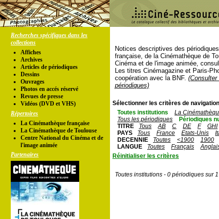
Recherches spécifiques dans les
collections
Notices descriptives des périodique
Affiches
française, de la Cinémathèque de To
Archives
Cinéma et de l'image animée, consul
Articles de périodiques
Les titres Cinémagazine et Paris-Ph
Dessins
coopération avec la BNF.
(Consulter 
Ouvrages
périodiques)
Photos en accés réservé
Revues de presse
Sélectionner les critères de navigation
Vidéos (DVD et VHS)
Toutes institutions
La Cinémathèque
Répertoires
Tous les périodiques
Périodiques n
La Cinémathèque française
TITRE
Tous
AB
C
DE
F
GHI
La Cinémathèque de Toulouse
PAYS
Tous
France
Etats-Unis
I
Centre National du Cinéma et de
DECENNIE
Toutes
<1900
1900
l'image animée
LANGUE
Toutes
Français
Anglai
Partenaires
Réinitialiser les critères
Toutes institutions - 0 périodiques sur 