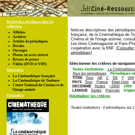
Recherches spécifiques dans les
collections
Notices descriptives des périodique
Affiches
française, de la Cinémathèque de To
Archives
Cinéma et de l'image animée, consul
Articles de périodiques
Les titres Cinémagazine et Paris-Ph
Dessins
coopération avec la BNF.
(Consulter 
Ouvrages
périodiques)
Photos en accés réservé
Revues de presse
Sélectionner les critères de navigation
Vidéos (DVD et VHS)
Toutes institutions
La Cinémathèque
Répertoires
Tous les périodiques
Périodiques n
La Cinémathèque française
TITRE
Tous
AB
C
DE
F
GHI
La Cinémathèque de Toulouse
PAYS
Tous
France
Etats-Unis
I
Centre National du Cinéma et de
DECENNIE
Toutes
<1900
1900
l'image animée
LANGUE
Toutes
Français
Anglai
Partenaires
Réinitialiser les critères
Toutes institutions - 0 périodiques sur 