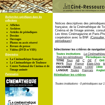
Recherches spécifiques dans les
collections
Notices descriptives des périodique
Affiches
française, de la Cinémathèque de To
Archives
Cinéma et de l'image animée, consul
Articles de périodiques
Les titres Cinémagazine et Paris-Ph
Dessins
coopération avec la BNF.
(Consulter 
Ouvrages
périodiques)
Photos en accés réservé
Revues de presse
Sélectionner les critères de navigation
Vidéos (DVD et VHS)
Toutes institutions
La Cinémathèque
Répertoires
Tous les périodiques
Périodiques n
La Cinémathèque française
TITRE
Tous
AB
C
DE
F
GHI
La Cinémathèque de Toulouse
PAYS
Tous
France
Etats-Unis
I
Centre National du Cinéma et de
DECENNIE
Toutes
<1900
1900
l'image animée
LANGUE
Toutes
Français
Anglai
Partenaires
Réinitialiser les critères
Toutes institutions - 0 périodiques sur 