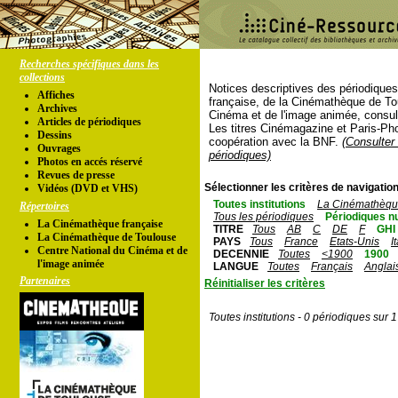
Recherches spécifiques dans les
collections
Notices descriptives des périodique
Affiches
française, de la Cinémathèque de To
Archives
Cinéma et de l'image animée, consul
Articles de périodiques
Les titres Cinémagazine et Paris-Ph
Dessins
coopération avec la BNF.
(Consulter 
Ouvrages
périodiques)
Photos en accés réservé
Revues de presse
Sélectionner les critères de navigation
Vidéos (DVD et VHS)
Toutes institutions
La Cinémathèque
Répertoires
Tous les périodiques
Périodiques n
La Cinémathèque française
TITRE
Tous
AB
C
DE
F
GHI
La Cinémathèque de Toulouse
PAYS
Tous
France
Etats-Unis
I
Centre National du Cinéma et de
DECENNIE
Toutes
<1900
1900
l'image animée
LANGUE
Toutes
Français
Anglai
Partenaires
Réinitialiser les critères
Toutes institutions - 0 périodiques sur 