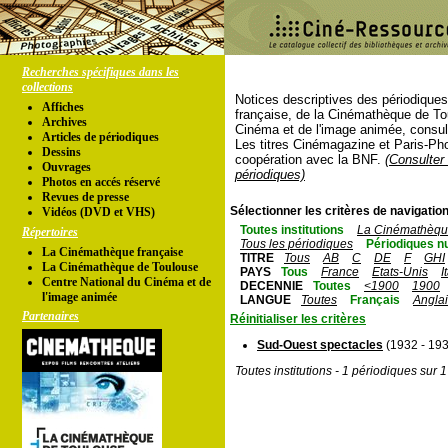
Recherches spécifiques dans les
collections
Notices descriptives des périodique
Affiches
française, de la Cinémathèque de To
Archives
Cinéma et de l'image animée, consul
Articles de périodiques
Les titres Cinémagazine et Paris-Ph
Dessins
coopération avec la BNF.
(Consulter 
Ouvrages
périodiques)
Photos en accés réservé
Revues de presse
Sélectionner les critères de navigation
Vidéos (DVD et VHS)
Toutes institutions
La Cinémathèque
Répertoires
Tous les périodiques
Périodiques n
La Cinémathèque française
TITRE
Tous
AB
C
DE
F
GHI
La Cinémathèque de Toulouse
PAYS
Tous
France
Etats-Unis
I
Centre National du Cinéma et de
DECENNIE
Toutes
<1900
1900
l'image animée
LANGUE
Toutes
Français
Angla
Partenaires
Réinitialiser les critères
Sud-Ouest spectacles
(1932 - 19
Toutes institutions - 1 périodiques sur 