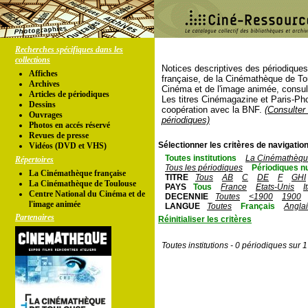
Recherches spécifiques dans les
collections
Notices descriptives des périodique
Affiches
française, de la Cinémathèque de To
Archives
Cinéma et de l'image animée, consul
Articles de périodiques
Les titres Cinémagazine et Paris-Ph
Dessins
coopération avec la BNF.
(Consulter 
Ouvrages
périodiques)
Photos en accés réservé
Revues de presse
Sélectionner les critères de navigation
Vidéos (DVD et VHS)
Toutes institutions
La Cinémathèque
Répertoires
Tous les périodiques
Périodiques n
La Cinémathèque française
TITRE
Tous
AB
C
DE
F
GHI
La Cinémathèque de Toulouse
PAYS
Tous
France
Etats-Unis
I
Centre National du Cinéma et de
DECENNIE
Toutes
<1900
1900
l'image animée
LANGUE
Toutes
Français
Angla
Partenaires
Réinitialiser les critères
Toutes institutions - 0 périodiques sur 