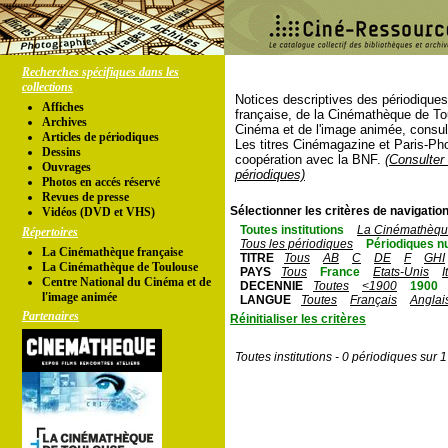
Recherches spécifiques dans les
collections
Notices descriptives des périodique
Affiches
française, de la Cinémathèque de To
Archives
Cinéma et de l'image animée, consul
Articles de périodiques
Les titres Cinémagazine et Paris-Ph
Dessins
coopération avec la BNF.
(Consulter 
Ouvrages
périodiques)
Photos en accés réservé
Revues de presse
Sélectionner les critères de navigation
Vidéos (DVD et VHS)
Toutes institutions
La Cinémathèque
Répertoires
Tous les périodiques
Périodiques n
La Cinémathèque française
TITRE
Tous
AB
C
DE
F
GHI
La Cinémathèque de Toulouse
PAYS
Tous
France
Etats-Unis
I
Centre National du Cinéma et de
DECENNIE
Toutes
<1900
1900
l'image animée
LANGUE
Toutes
Français
Anglai
Partenaires
Réinitialiser les critères
Toutes institutions - 0 périodiques sur 