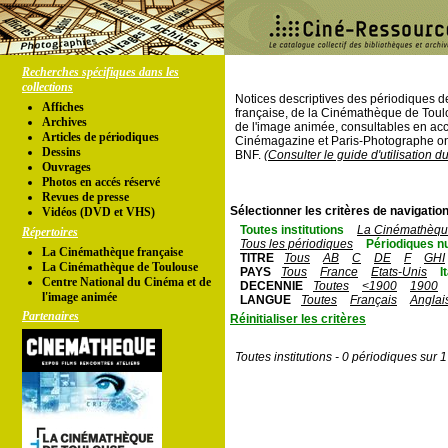
Recherches spécifiques dans les
collections
Notices descriptives des périodiques 
Affiches
française, de la Cinémathèque de Toul
Archives
de l'image animée, consultables en acc
Articles de périodiques
Cinémagazine et Paris-Photographe ont
Dessins
BNF.
(Consulter le guide d'utilisation d
Ouvrages
Photos en accés réservé
Revues de presse
Sélectionner les critères de navigation
Vidéos (DVD et VHS)
Toutes institutions
La Cinémathèque
Répertoires
Tous les périodiques
Périodiques n
La Cinémathèque française
TITRE
Tous
AB
C
DE
F
GHI
La Cinémathèque de Toulouse
PAYS
Tous
France
Etats-Unis
I
Centre National du Cinéma et de
DECENNIE
Toutes
<1900
1900
l'image animée
LANGUE
Toutes
Français
Anglai
Partenaires
Réinitialiser les critères
Toutes institutions - 0 périodiques sur 