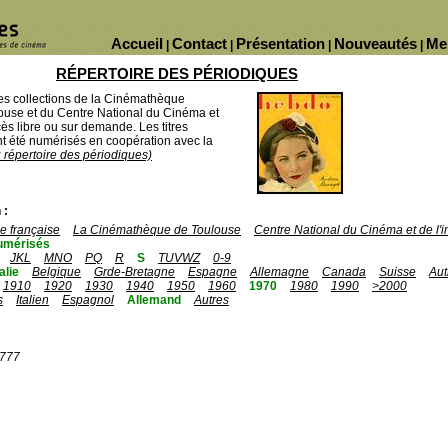
Accueil
Contact
Présentation
Nouveautés
Me
|
|
|
|
RÉPERTOIRE DES PÉRIODIQUES
des collections de la Cinémathèque
ouse et du Centre National du Cinéma et
ès libre ou sur demande. Les titres
 été numérisés en coopération avec la
u répertoire des périodiques)
 :
 française
La Cinémathèque de Toulouse
Centre National du Cinéma et de l
umérisés
JKL
MNO
PQ
R
S
TUVWZ
0-9
talie
Belgique
Grde-Bretagne
Espagne
Allemagne
Canada
Suisse
Aut
1910
1920
1930
1940
1950
1960
1970
1980
1990
>2000
s
Italien
Espagnol
Allemand
Autres
1777