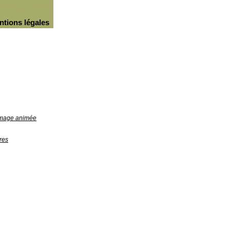
ntions légales
'image animée
res