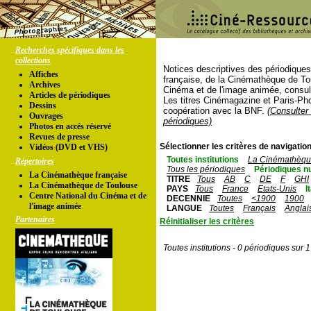
Recherches spécifiques dans les
collections
Notices descriptives des périodique
Affiches
française, de la Cinémathèque de To
Archives
Cinéma et de l'image animée, consul
Articles de périodiques
Les titres Cinémagazine et Paris-Ph
Dessins
coopération avec la BNF.
(Consulter 
Ouvrages
périodiques)
Photos en accés réservé
Revues de presse
Sélectionner les critères de navigation
Vidéos (DVD et VHS)
Toutes institutions
La Cinémathèque
Répertoires
Tous les périodiques
Périodiques n
La Cinémathèque française
TITRE
Tous
AB
C
DE
F
GHI
La Cinémathèque de Toulouse
PAYS
Tous
France
Etats-Unis
I
Centre National du Cinéma et de
DECENNIE
Toutes
<1900
1900
l'image animée
LANGUE
Toutes
Français
Anglai
Partenaires
Réinitialiser les critères
Toutes institutions - 0 périodiques sur 