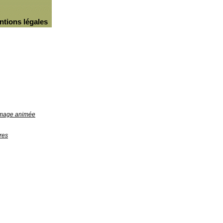
ntions légales
'image animée
res