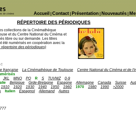
Accueil
Contact
Présentation
Nouveautés
Me
|
|
|
|
RÉPERTOIRE DES PÉRIODIQUES
des collections de la Cinémathèque
ouse et du Centre National du Cinéma et
ès libre ou sur demande. Les titres
 été numérisés en coopération avec la
u répertoire des périodiques)
 :
 française
La Cinémathèque de Toulouse
Centre National du Cinéma et de l
umérisés
JKL
MNO
PQ
R
S
TUVWZ
0-9
talie
Belgique
Grde-Bretagne
Espagne
Allemagne
Canada
Suisse
Aut
1910
1920
1930
1940
1950
1960
1970
1980
1990
>2000
s
Italien
Espagnol
Allemand
Autres
1777