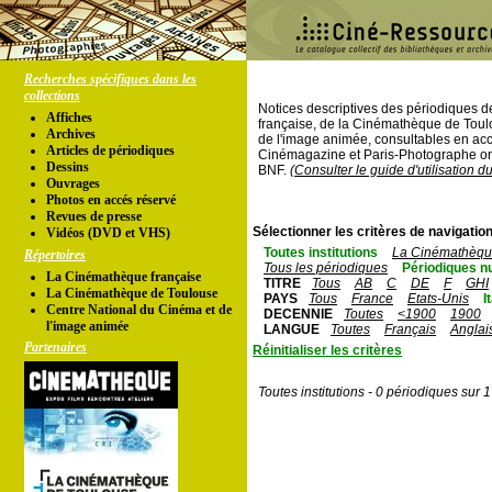
Recherches spécifiques dans les
collections
Notices descriptives des périodiques 
Affiches
française, de la Cinémathèque de Toul
Archives
de l'image animée, consultables en acc
Articles de périodiques
Cinémagazine et Paris-Photographe ont
Dessins
BNF.
(Consulter le guide d'utilisation d
Ouvrages
Photos en accés réservé
Revues de presse
Sélectionner les critères de navigation
Vidéos (DVD et VHS)
Toutes institutions
La Cinémathèque
Répertoires
Tous les périodiques
Périodiques n
La Cinémathèque française
TITRE
Tous
AB
C
DE
F
GHI
La Cinémathèque de Toulouse
PAYS
Tous
France
Etats-Unis
I
Centre National du Cinéma et de
DECENNIE
Toutes
<1900
1900
l'image animée
LANGUE
Toutes
Français
Anglai
Partenaires
Réinitialiser les critères
Toutes institutions - 0 périodiques sur 