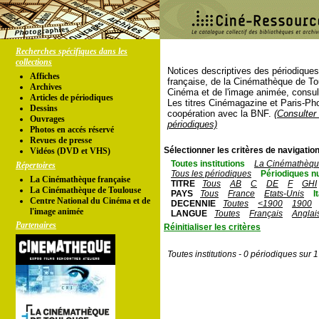
Recherches spécifiques dans les
collections
Notices descriptives des périodique
Affiches
française, de la Cinémathèque de To
Archives
Cinéma et de l'image animée, consul
Articles de périodiques
Les titres Cinémagazine et Paris-Ph
Dessins
coopération avec la BNF.
(Consulter 
Ouvrages
périodiques)
Photos en accés réservé
Revues de presse
Sélectionner les critères de navigation
Vidéos (DVD et VHS)
Toutes institutions
La Cinémathèque
Répertoires
Tous les périodiques
Périodiques n
La Cinémathèque française
TITRE
Tous
AB
C
DE
F
GHI
La Cinémathèque de Toulouse
PAYS
Tous
France
Etats-Unis
I
Centre National du Cinéma et de
DECENNIE
Toutes
<1900
1900
l'image animée
LANGUE
Toutes
Français
Anglai
Partenaires
Réinitialiser les critères
Toutes institutions - 0 périodiques sur 