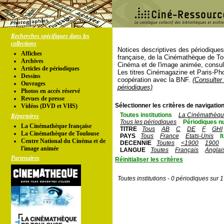
Recherches spécifiques dans les
collections
Notices descriptives des périodique
Affiches
française, de la Cinémathèque de To
Archives
Cinéma et de l'image animée, consul
Articles de périodiques
Les titres Cinémagazine et Paris-Ph
Dessins
coopération avec la BNF.
(Consulter 
Ouvrages
périodiques)
Photos en accés réservé
Revues de presse
Sélectionner les critères de navigation
Vidéos (DVD et VHS)
Toutes institutions
La Cinémathèque
Répertoires
Tous les périodiques
Périodiques n
La Cinémathèque française
TITRE
Tous
AB
C
DE
F
GHI
La Cinémathèque de Toulouse
PAYS
Tous
France
Etats-Unis
I
Centre National du Cinéma et de
DECENNIE
Toutes
<1900
1900
l'image animée
LANGUE
Toutes
Français
Anglai
Partenaires
Réinitialiser les critères
Toutes institutions - 0 périodiques sur 