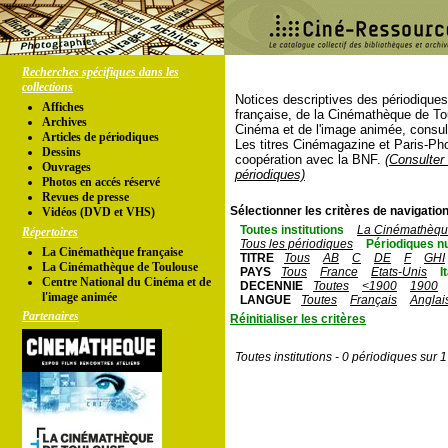
Recherches spécifiques dans les
collections
Notices descriptives des périodique
Affiches
française, de la Cinémathèque de To
Archives
Cinéma et de l'image animée, consul
Articles de périodiques
Les titres Cinémagazine et Paris-Ph
Dessins
coopération avec la BNF.
(Consulter 
Ouvrages
périodiques)
Photos en accés réservé
Revues de presse
Sélectionner les critères de navigation
Vidéos (DVD et VHS)
Toutes institutions
La Cinémathèque
Répertoires
Tous les périodiques
Périodiques n
La Cinémathèque française
TITRE
Tous
AB
C
DE
F
GHI
La Cinémathèque de Toulouse
PAYS
Tous
France
Etats-Unis
I
Centre National du Cinéma et de
DECENNIE
Toutes
<1900
1900
l'image animée
LANGUE
Toutes
Français
Anglai
Partenaires
Réinitialiser les critères
Toutes institutions - 0 périodiques sur 