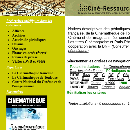
Recherches spécifiques dans les
collections
Notices descriptives des périodique
Affiches
française, de la Cinémathèque de To
Archives
Cinéma et de l'image animée, consul
Articles de périodiques
Les titres Cinémagazine et Paris-Ph
Dessins
coopération avec la BNF.
(Consulter 
Ouvrages
périodiques)
Photos en accés réservé
Revues de presse
Sélectionner les critères de navigation
Vidéos (DVD et VHS)
Toutes institutions
La Cinémathèque
Répertoires
Tous les périodiques
Périodiques n
La Cinémathèque française
TITRE
Tous
AB
C
DE
F
GHI
La Cinémathèque de Toulouse
PAYS
Tous
France
Etats-Unis
I
Centre National du Cinéma et de
DECENNIE
Toutes
<1900
1900
l'image animée
LANGUE
Toutes
Français
Anglai
Partenaires
Réinitialiser les critères
Toutes institutions - 0 périodiques sur 