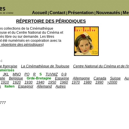
Accueil
Contact
Présentation
Nouveautés
Me
|
|
|
|
RÉPERTOIRE DES PÉRIODIQUES
des collections de la Cinémathèque
ouse et du Centre National du Cinéma et
ès libre ou sur demande. Les titres
 été numérisés en coopération avec la
u répertoire des périodiques)
 :
 française
La Cinémathèque de Toulouse
Centre National du Cinéma et de l
umérisés
JKL
MNO
PQ
R
S
TUVWZ
0-9
talie
Belgique
Grde-Bretagne
Espagne
Allemagne
Canada
Suisse
Au
1910
1920
1930
1940
1950
1960
1970
1980
1990
>2000
s
Italien
Espagnol
Allemand
Autres
1777