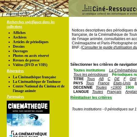
Recherches spécifiques dans les
collections
Notices descriptives des périodiques 
Affiches
française, de la Cinémathèque de Toul
Archives
de l'image animée, consultables en acc
Articles de périodiques
Cinémagazine et Paris-Photographe ont
Dessins
BNF.
(Consulter le guide d'utilisation d
Ouvrages
Photos en accés réservé
Revues de presse
Sélectionner les critères de navigation
Vidéos (DVD et VHS)
Toutes institutions
La Cinémathèque
Répertoires
Tous les périodiques
Périodiques n
La Cinémathèque française
TITRE
Tous
AB
C
DE
F
GHI
La Cinémathèque de Toulouse
PAYS
Tous
France
Etats-Unis
I
Centre National du Cinéma et de
DECENNIE
Toutes
<1900
1900
l'image animée
LANGUE
Toutes
Français
Anglai
Partenaires
Réinitialiser les critères
Toutes institutions - 0 périodiques sur 