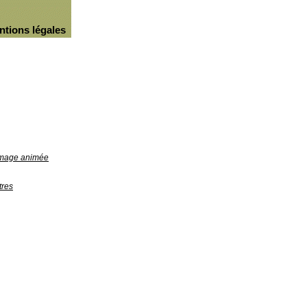
ntions légales
'image animée
tres