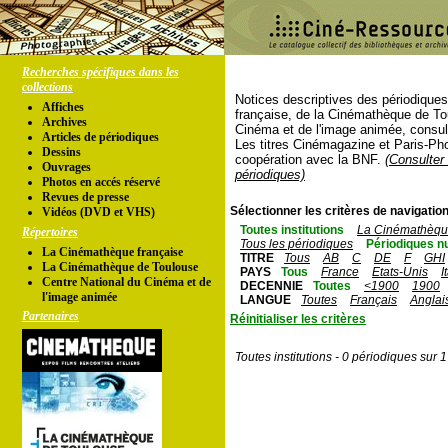
Recherches spécifiques dans les
collections
Notices descriptives des périodique
Affiches
française, de la Cinémathèque de To
Archives
Cinéma et de l'image animée, consul
Articles de périodiques
Les titres Cinémagazine et Paris-Ph
Dessins
coopération avec la BNF.
(Consulter 
Ouvrages
périodiques)
Photos en accés réservé
Revues de presse
Sélectionner les critères de navigation
Vidéos (DVD et VHS)
Toutes institutions
La Cinémathèque
Répertoires
Tous les périodiques
Périodiques n
La Cinémathèque française
TITRE
Tous
AB
C
DE
F
GHI
La Cinémathèque de Toulouse
PAYS
Tous
France
Etats-Unis
I
Centre National du Cinéma et de
DECENNIE
Toutes
<1900
1900
l'image animée
LANGUE
Toutes
Français
Anglai
Partenaires
Réinitialiser les critères
Toutes institutions - 0 périodiques sur 