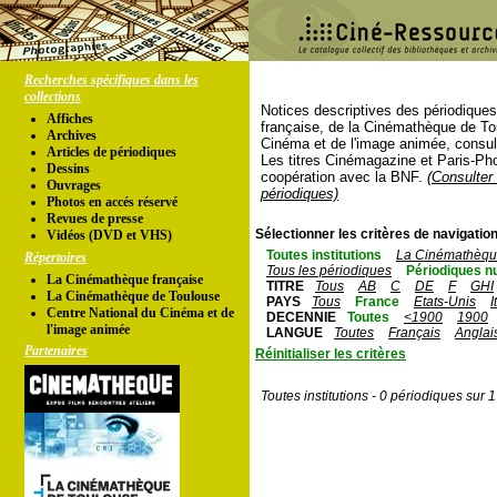
Recherches spécifiques dans les
collections
Notices descriptives des périodique
Affiches
française, de la Cinémathèque de To
Archives
Cinéma et de l'image animée, consul
Articles de périodiques
Les titres Cinémagazine et Paris-Ph
Dessins
coopération avec la BNF.
(Consulter 
Ouvrages
périodiques)
Photos en accés réservé
Revues de presse
Sélectionner les critères de navigation
Vidéos (DVD et VHS)
Toutes institutions
La Cinémathèque
Répertoires
Tous les périodiques
Périodiques n
La Cinémathèque française
TITRE
Tous
AB
C
DE
F
GHI
La Cinémathèque de Toulouse
PAYS
Tous
France
Etats-Unis
I
Centre National du Cinéma et de
DECENNIE
Toutes
<1900
1900
l'image animée
LANGUE
Toutes
Français
Anglai
Partenaires
Réinitialiser les critères
Toutes institutions - 0 périodiques sur 