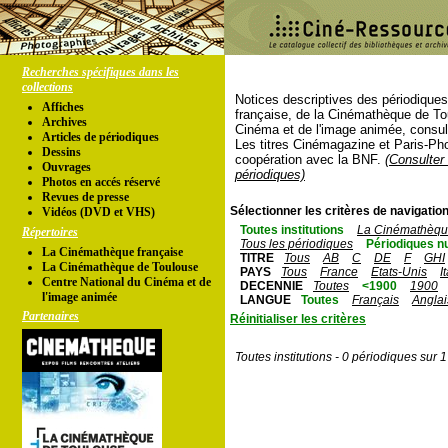
Recherches spécifiques dans les
collections
Notices descriptives des périodique
Affiches
française, de la Cinémathèque de To
Archives
Cinéma et de l'image animée, consul
Articles de périodiques
Les titres Cinémagazine et Paris-Ph
Dessins
coopération avec la BNF.
(Consulter 
Ouvrages
périodiques)
Photos en accés réservé
Revues de presse
Sélectionner les critères de navigation
Vidéos (DVD et VHS)
Toutes institutions
La Cinémathèque
Répertoires
Tous les périodiques
Périodiques n
La Cinémathèque française
TITRE
Tous
AB
C
DE
F
GHI
La Cinémathèque de Toulouse
PAYS
Tous
France
Etats-Unis
I
Centre National du Cinéma et de
DECENNIE
Toutes
<1900
1900
l'image animée
LANGUE
Toutes
Français
Anglai
Partenaires
Réinitialiser les critères
Toutes institutions - 0 périodiques sur 