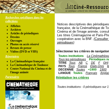
Recherches spécifiques dans les
collections
Notices descriptives des périodique
Affiches
française, de la Cinémathèque de To
Archives
Cinéma et de l'image animée, consul
Articles de périodiques
Les titres Cinémagazine et Paris-Ph
Dessins
coopération avec la BNF.
(Consulter 
Ouvrages
périodiques)
Photos en accés réservé
Revues de presse
Sélectionner les critères de navigation
Vidéos (DVD et VHS)
Toutes institutions
La Cinémathèque
Répertoires
Tous les périodiques
Périodiques n
La Cinémathèque française
TITRE
Tous
AB
C
DE
F
GHI
La Cinémathèque de Toulouse
PAYS
Tous
France
Etats-Unis
I
Centre National du Cinéma et de
DECENNIE
Toutes
<1900
1900
l'image animée
LANGUE
Toutes
Français
Anglai
Partenaires
Réinitialiser les critères
Toutes institutions - 0 périodiques sur 