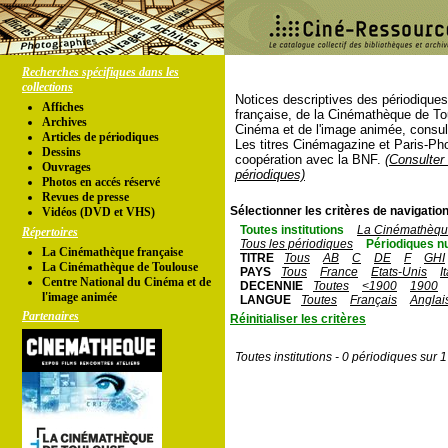
Recherches spécifiques dans les
collections
Notices descriptives des périodique
Affiches
française, de la Cinémathèque de To
Archives
Cinéma et de l'image animée, consul
Articles de périodiques
Les titres Cinémagazine et Paris-Ph
Dessins
coopération avec la BNF.
(Consulter 
Ouvrages
périodiques)
Photos en accés réservé
Revues de presse
Sélectionner les critères de navigation
Vidéos (DVD et VHS)
Toutes institutions
La Cinémathèque
Répertoires
Tous les périodiques
Périodiques n
La Cinémathèque française
TITRE
Tous
AB
C
DE
F
GHI
La Cinémathèque de Toulouse
PAYS
Tous
France
Etats-Unis
I
Centre National du Cinéma et de
DECENNIE
Toutes
<1900
1900
l'image animée
LANGUE
Toutes
Français
Anglai
Partenaires
Réinitialiser les critères
Toutes institutions - 0 périodiques sur 