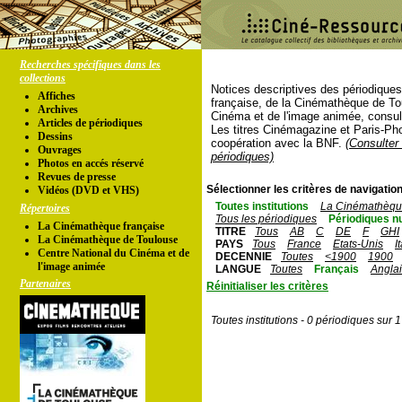
Recherches spécifiques dans les
collections
Notices descriptives des périodique
Affiches
française, de la Cinémathèque de To
Archives
Cinéma et de l'image animée, consul
Articles de périodiques
Les titres Cinémagazine et Paris-Ph
Dessins
coopération avec la BNF.
(Consulter 
Ouvrages
périodiques)
Photos en accés réservé
Revues de presse
Sélectionner les critères de navigation
Vidéos (DVD et VHS)
Toutes institutions
La Cinémathèque
Répertoires
Tous les périodiques
Périodiques n
La Cinémathèque française
TITRE
Tous
AB
C
DE
F
GHI
La Cinémathèque de Toulouse
PAYS
Tous
France
Etats-Unis
I
Centre National du Cinéma et de
DECENNIE
Toutes
<1900
1900
l'image animée
LANGUE
Toutes
Français
Angla
Partenaires
Réinitialiser les critères
Toutes institutions - 0 périodiques sur 