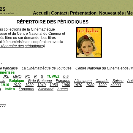
Accueil
Contact
Présentation
Nouveautés
Me
|
|
|
|
RÉPERTOIRE DES PÉRIODIQUES
des collections de la Cinémathèque
ouse et du Centre National du Cinéma et
ès libre ou sur demande. Les titres
 été numérisés en coopération avec la
u répertoire des périodiques)
 :
 française
La Cinémathèque de Toulouse
Centre National du Cinéma et de l
umérisés
JKL
MNO
PQ
R
S
TUVWZ
0-9
talie
Belgique
Grde-Bretagne
Espagne
Allemagne
Canada
Suisse
Aut
1910
1920
1930
1940
1950
1960
1970
1980
1990
>2000
s
Italien
Espagnol
Allemand
Autres
1777