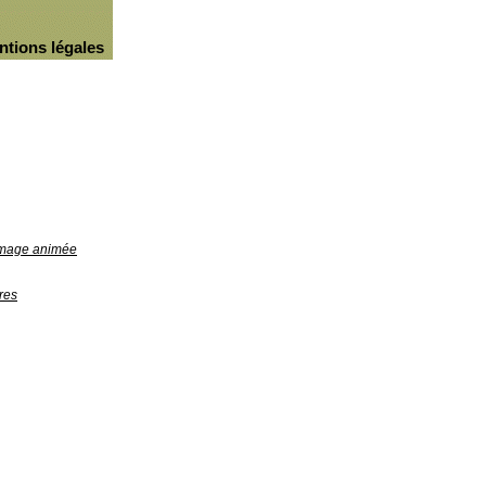
ntions légales
'image animée
res