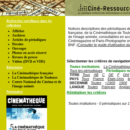
Recherches spécifiques dans les
collections
Notices descriptives des périodiques 
Affiches
française, de la Cinémathèque de Toul
Archives
de l'image animée, consultables en acc
Articles de périodiques
Cinémagazine et Paris-Photographe ont
Dessins
BNF.
(Consulter le guide d'utilisation d
Ouvrages
Photos en accés réservé
Revues de presse
Sélectionner les critères de navigation
Vidéos (DVD et VHS)
Toutes institutions
La Cinémathèque
Répertoires
Tous les périodiques
Périodiques n
La Cinémathèque française
TITRE
Tous
AB
C
DE
F
GHI
La Cinémathèque de Toulouse
PAYS
Tous
France
Etats-Unis
I
Centre National du Cinéma et de
DECENNIE
Toutes
<1900
1900
l'image animée
LANGUE
Toutes
Français
Anglai
Partenaires
Réinitialiser les critères
Toutes institutions - 0 périodiques sur 