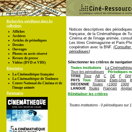
Recherches spécifiques dans les
collections
Notices descriptives des périodique
Affiches
française, de la Cinémathèque de To
Archives
Cinéma et de l'image animée, consul
Articles de périodiques
Les titres Cinémagazine et Paris-Ph
Dessins
coopération avec la BNF.
(Consulter 
Ouvrages
périodiques)
Photos en accés réservé
Revues de presse
Sélectionner les critères de navigation
Vidéos (DVD et VHS)
Toutes institutions
La Cinémathèque
Répertoires
Tous les périodiques
Périodiques n
La Cinémathèque française
TITRE
Tous
AB
C
DE
F
GHI
La Cinémathèque de Toulouse
PAYS
Tous
France
Etats-Unis
I
Centre National du Cinéma et de
DECENNIE
Toutes
<1900
1900
l'image animée
LANGUE
Toutes
Français
Anglai
Partenaires
Réinitialiser les critères
Toutes institutions - 0 périodiques sur 