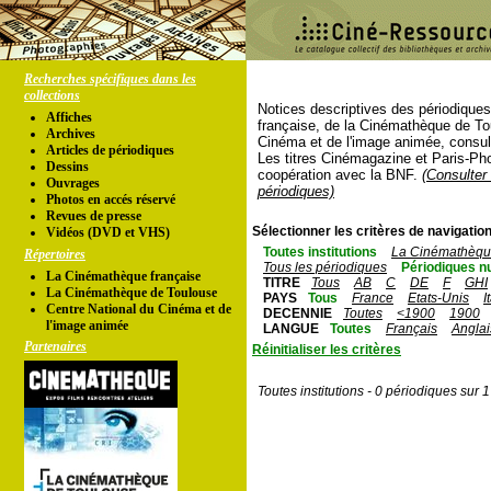
Recherches spécifiques dans les
collections
Notices descriptives des périodique
Affiches
française, de la Cinémathèque de To
Archives
Cinéma et de l'image animée, consul
Articles de périodiques
Les titres Cinémagazine et Paris-Ph
Dessins
coopération avec la BNF.
(Consulter 
Ouvrages
périodiques)
Photos en accés réservé
Revues de presse
Sélectionner les critères de navigation
Vidéos (DVD et VHS)
Toutes institutions
La Cinémathèque
Répertoires
Tous les périodiques
Périodiques n
La Cinémathèque française
TITRE
Tous
AB
C
DE
F
GHI
La Cinémathèque de Toulouse
PAYS
Tous
France
Etats-Unis
I
Centre National du Cinéma et de
DECENNIE
Toutes
<1900
1900
l'image animée
LANGUE
Toutes
Français
Anglai
Partenaires
Réinitialiser les critères
Toutes institutions - 0 périodiques sur 