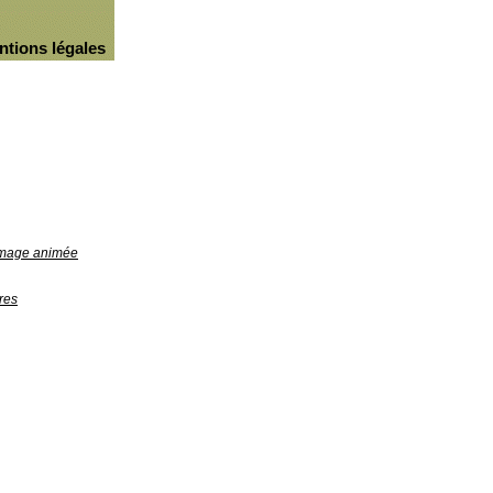
ntions légales
'image animée
res