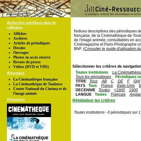
Recherches spécifiques dans les
collections
Notices descriptives des périodiques 
Affiches
française, de la Cinémathèque de Toul
Archives
de l'image animée, consultables en acc
Articles de périodiques
Cinémagazine et Paris-Photographe ont
Dessins
BNF.
(Consulter le guide d'utilisation d
Ouvrages
Photos en accés réservé
Revues de presse
Sélectionner les critères de navigation
Vidéos (DVD et VHS)
Toutes institutions
La Cinémathèque
Répertoires
Tous les périodiques
Périodiques n
La Cinémathèque française
TITRE
Tous
AB
C
DE
F
GHI
La Cinémathèque de Toulouse
PAYS
Tous
France
Etats-Unis
I
Centre National du Cinéma et de
DECENNIE
Toutes
<1900
1900
l'image animée
LANGUE
Toutes
Français
Anglai
Partenaires
Réinitialiser les critères
Toutes institutions - 0 périodiques sur 