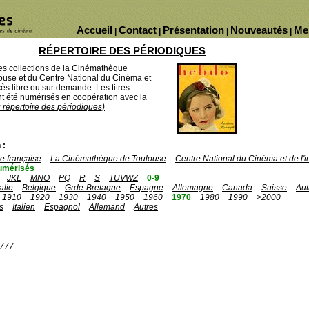
Accueil
Contact
Présentation
Nouveautés
Me
|
|
|
|
RÉPERTOIRE DES PÉRIODIQUES
des collections de la Cinémathèque
ouse et du Centre National du Cinéma et
ès libre ou sur demande. Les titres
 été numérisés en coopération avec la
u répertoire des périodiques)
 :
 française
La Cinémathèque de Toulouse
Centre National du Cinéma et de l
umérisés
JKL
MNO
PQ
R
S
TUVWZ
0-9
talie
Belgique
Grde-Bretagne
Espagne
Allemagne
Canada
Suisse
Aut
1910
1920
1930
1940
1950
1960
1970
1980
1990
>2000
s
Italien
Espagnol
Allemand
Autres
1777