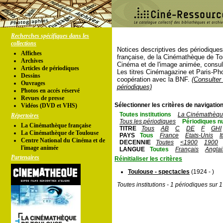
Recherches spécifiques dans les
collections
Notices descriptives des périodique
Affiches
française, de la Cinémathèque de To
Archives
Cinéma et de l'image animée, consul
Articles de périodiques
Les titres Cinémagazine et Paris-Ph
Dessins
coopération avec la BNF.
(Consulter 
Ouvrages
périodiques)
Photos en accés réservé
Revues de presse
Sélectionner les critères de navigation
Vidéos (DVD et VHS)
Toutes institutions
La Cinémathèque
Répertoires
Tous les périodiques
Périodiques n
La Cinémathèque française
TITRE
Tous
AB
C
DE
F
GHI
La Cinémathèque de Toulouse
PAYS
Tous
France
Etats-Unis
I
Centre National du Cinéma et de
DECENNIE
Toutes
<1900
1900
l'image animée
LANGUE
Toutes
Français
Anglai
Partenaires
Réinitialiser les critères
Toulouse - spectacles
(1924 - )
Toutes institutions - 1 périodiques sur 