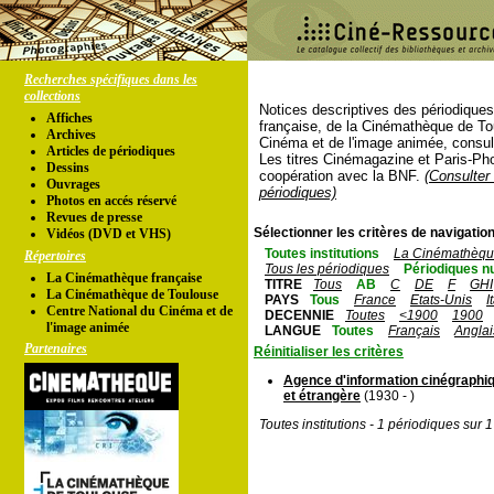
Recherches spécifiques dans les
collections
Notices descriptives des périodique
Affiches
française, de la Cinémathèque de To
Archives
Cinéma et de l'image animée, consul
Articles de périodiques
Les titres Cinémagazine et Paris-Ph
Dessins
coopération avec la BNF.
(Consulter 
Ouvrages
périodiques)
Photos en accés réservé
Revues de presse
Sélectionner les critères de navigation
Vidéos (DVD et VHS)
Toutes institutions
La Cinémathèque
Répertoires
Tous les périodiques
Périodiques n
La Cinémathèque française
TITRE
Tous
AB
C
DE
F
GHI
La Cinémathèque de Toulouse
PAYS
Tous
France
Etats-Unis
I
Centre National du Cinéma et de
DECENNIE
Toutes
<1900
1900
l'image animée
LANGUE
Toutes
Français
Anglai
Partenaires
Réinitialiser les critères
Agence d'information cinégraphiq
et étrangère
(1930 - )
Toutes institutions - 1 périodiques sur 