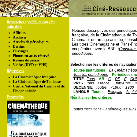
Recherches spécifiques dans les
collections
Notices descriptives des périodique
Affiches
française, de la Cinémathèque de To
Archives
Cinéma et de l'image animée, consul
Articles de périodiques
Les titres Cinémagazine et Paris-Ph
Dessins
coopération avec la BNF.
(Consulter 
Ouvrages
périodiques)
Photos en accés réservé
Revues de presse
Sélectionner les critères de navigation
Vidéos (DVD et VHS)
Toutes institutions
La Cinémathèque
Répertoires
Tous les périodiques
Périodiques n
La Cinémathèque française
TITRE
Tous
AB
C
DE
F
GHI
La Cinémathèque de Toulouse
PAYS
Tous
France
Etats-Unis
I
Centre National du Cinéma et de
DECENNIE
Toutes
<1900
1900
l'image animée
LANGUE
Toutes
Français
Anglai
Partenaires
Réinitialiser les critères
Toutes institutions - 0 périodiques sur 