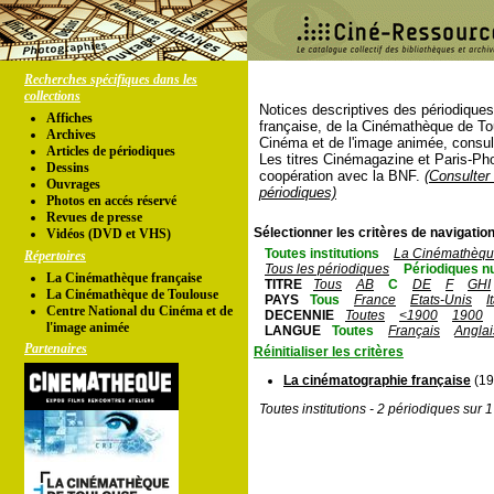
Recherches spécifiques dans les
collections
Notices descriptives des périodique
Affiches
française, de la Cinémathèque de To
Archives
Cinéma et de l'image animée, consul
Articles de périodiques
Les titres Cinémagazine et Paris-Ph
Dessins
coopération avec la BNF.
(Consulter 
Ouvrages
périodiques)
Photos en accés réservé
Revues de presse
Sélectionner les critères de navigation
Vidéos (DVD et VHS)
Toutes institutions
La Cinémathèque
Répertoires
Tous les périodiques
Périodiques n
La Cinémathèque française
TITRE
Tous
AB
C
DE
F
GHI
La Cinémathèque de Toulouse
PAYS
Tous
France
Etats-Unis
I
Centre National du Cinéma et de
DECENNIE
Toutes
<1900
1900
l'image animée
LANGUE
Toutes
Français
Anglai
Partenaires
Réinitialiser les critères
La cinématographie française
(19
Toutes institutions - 2 périodiques sur 