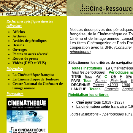
Recherches spécifiques dans les
collections
Notices descriptives des périodique
Affiches
française, de la Cinémathèque de To
Archives
Cinéma et de l'image animée, consul
Articles de périodiques
Les titres Cinémagazine et Paris-Ph
Dessins
coopération avec la BNF.
(Consulter 
Ouvrages
périodiques)
Photos en accés réservé
Revues de presse
Sélectionner les critères de navigation
Vidéos (DVD et VHS)
Toutes institutions
La Cinémathèque
Répertoires
Tous les périodiques
Périodiques n
La Cinémathèque française
TITRE
Tous
AB
C
DE
F
GHI
La Cinémathèque de Toulouse
PAYS
Tous
France
Etats-Unis
I
Centre National du Cinéma et de
DECENNIE
Toutes
<1900
1900
l'image animée
LANGUE
Toutes
Français
Anglai
Partenaires
Réinitialiser les critères
Ciné pour tous
(1919 - 1923)
La cinématographie française
(19
Toutes institutions - 3 périodiques sur 