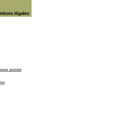
ntions légales
'image animée
res