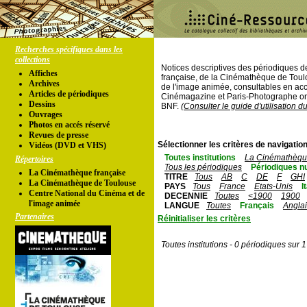
Recherches spécifiques dans les
collections
Notices descriptives des périodiques 
Affiches
française, de la Cinémathèque de Toul
Archives
de l'image animée, consultables en acc
Articles de périodiques
Cinémagazine et Paris-Photographe ont
Dessins
BNF.
(Consulter le guide d'utilisation d
Ouvrages
Photos en accés réservé
Revues de presse
Sélectionner les critères de navigation
Vidéos (DVD et VHS)
Toutes institutions
La Cinémathèque
Répertoires
Tous les périodiques
Périodiques n
La Cinémathèque française
TITRE
Tous
AB
C
DE
F
GHI
La Cinémathèque de Toulouse
PAYS
Tous
France
Etats-Unis
I
Centre National du Cinéma et de
DECENNIE
Toutes
<1900
1900
l'image animée
LANGUE
Toutes
Français
Angla
Partenaires
Réinitialiser les critères
Toutes institutions - 0 périodiques sur 