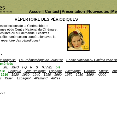
Accueil
Contact
Présentation
Nouveautés
Me
|
|
|
|
RÉPERTOIRE DES PÉRIODIQUES
des collections de la Cinémathèque
ouse et du Centre National du Cinéma et
ès libre ou sur demande. Les titres
 été numérisés en coopération avec la
u répertoire des périodiques)
 :
 française
La Cinémathèque de Toulouse
Centre National du Cinéma et de l
umérisés
JKL
MNO
PQ
R
S
TUVWZ
0-9
talie
Belgique
Grde-Bretagne
Espagne
Allemagne
Canada
Suisse
Aut
1910
1920
1930
1940
1950
1960
1970
1980
1990
>2000
is
Italien
Espagnol
Allemand
Autres
1777