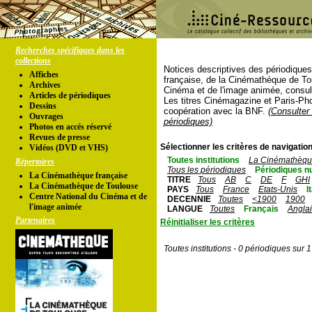
Recherches spécifiques dans les
collections
Notices descriptives des périodique
Affiches
française, de la Cinémathèque de To
Archives
Cinéma et de l'image animée, consul
Articles de périodiques
Les titres Cinémagazine et Paris-Ph
Dessins
coopération avec la BNF.
(Consulter 
Ouvrages
périodiques)
Photos en accés réservé
Revues de presse
Sélectionner les critères de navigation
Vidéos (DVD et VHS)
Toutes institutions
La Cinémathèque
Répertoires
Tous les périodiques
Périodiques n
La Cinémathèque française
TITRE
Tous
AB
C
DE
F
GHI
La Cinémathèque de Toulouse
PAYS
Tous
France
Etats-Unis
I
Centre National du Cinéma et de
DECENNIE
Toutes
<1900
1900
l'image animée
LANGUE
Toutes
Français
Angla
Partenaires
Réinitialiser les critères
Toutes institutions - 0 périodiques sur 