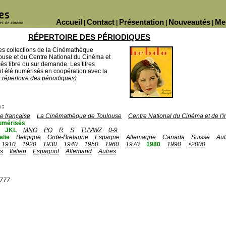
Accueil
Contact
Présentation
Nouveautés
Me
|
|
|
|
RÉPERTOIRE DES PÉRIODIQUES
des collections de la Cinémathèque
ouse et du Centre National du Cinéma et
ès libre ou sur demande. Les titres
 été numérisés en coopération avec la
u répertoire des périodiques)
 :
 française
La Cinémathèque de Toulouse
Centre National du Cinéma et de l
umérisés
JKL
MNO
PQ
R
S
TUVWZ
0-9
talie
Belgique
Grde-Bretagne
Espagne
Allemagne
Canada
Suisse
Aut
1910
1920
1930
1940
1950
1960
1970
1980
1990
>2000
is
Italien
Espagnol
Allemand
Autres
1777