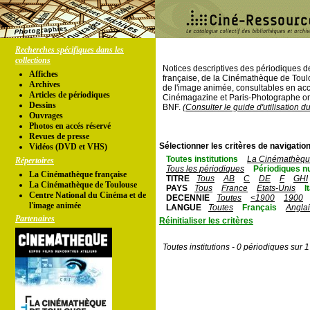
Recherches spécifiques dans les
collections
Notices descriptives des périodiques 
Affiches
française, de la Cinémathèque de Toul
Archives
de l'image animée, consultables en acc
Articles de périodiques
Cinémagazine et Paris-Photographe ont
Dessins
BNF.
(Consulter le guide d'utilisation d
Ouvrages
Photos en accés réservé
Revues de presse
Sélectionner les critères de navigation
Vidéos (DVD et VHS)
Toutes institutions
La Cinémathèque
Répertoires
Tous les périodiques
Périodiques n
La Cinémathèque française
TITRE
Tous
AB
C
DE
F
GHI
La Cinémathèque de Toulouse
PAYS
Tous
France
Etats-Unis
I
Centre National du Cinéma et de
DECENNIE
Toutes
<1900
1900
l'image animée
LANGUE
Toutes
Français
Angla
Partenaires
Réinitialiser les critères
Toutes institutions - 0 périodiques sur 