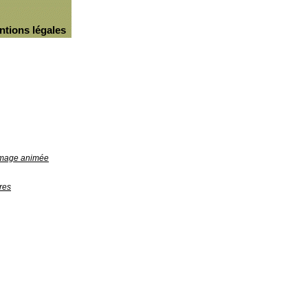
ntions légales
'image animée
res