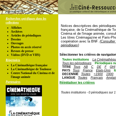
Recherches spécifiques dans les
collections
Notices descriptives des périodique
Affiches
française, de la Cinémathèque de To
Archives
Cinéma et de l'image animée, consul
Articles de périodiques
Les titres Cinémagazine et Paris-Ph
Dessins
coopération avec la BNF.
(Consulter 
Ouvrages
périodiques)
Photos en accés réservé
Revues de presse
Sélectionner les critères de navigation
Vidéos (DVD et VHS)
Toutes institutions
La Cinémathèque
Répertoires
Tous les périodiques
Périodiques n
La Cinémathèque française
TITRE
Tous
AB
C
DE
F
GHI
La Cinémathèque de Toulouse
PAYS
Tous
France
Etats-Unis
I
Centre National du Cinéma et de
DECENNIE
Toutes
<1900
1900
l'image animée
LANGUE
Toutes
Français
Anglai
Partenaires
Réinitialiser les critères
Toutes institutions - 0 périodiques sur 