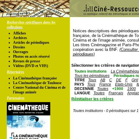
Recherches spécifiques dans les
collections
Notices descriptives des périodique
Affiches
française, de la Cinémathèque de To
Archives
Cinéma et de l'image animée, consul
Articles de périodiques
Les titres Cinémagazine et Paris-Ph
Dessins
coopération avec la BNF.
(Consulter 
Ouvrages
périodiques)
Photos en accés réservé
Revues de presse
Sélectionner les critères de navigation
Vidéos (DVD et VHS)
Toutes institutions
La Cinémathèque
Répertoires
Tous les périodiques
Périodiques n
La Cinémathèque française
TITRE
Tous
AB
C
DE
F
GHI
La Cinémathèque de Toulouse
PAYS
Tous
France
Etats-Unis
I
Centre National du Cinéma et de
DECENNIE
Toutes
<1900
1900
l'image animée
LANGUE
Toutes
Français
Anglai
Partenaires
Réinitialiser les critères
Toutes institutions - 0 périodiques sur 