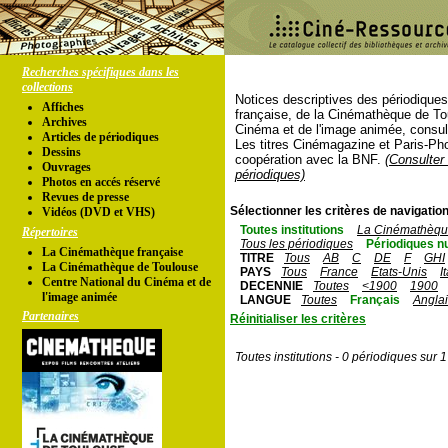
Recherches spécifiques dans les
collections
Notices descriptives des périodique
Affiches
française, de la Cinémathèque de To
Archives
Cinéma et de l'image animée, consul
Articles de périodiques
Les titres Cinémagazine et Paris-Ph
Dessins
coopération avec la BNF.
(Consulter 
Ouvrages
périodiques)
Photos en accés réservé
Revues de presse
Sélectionner les critères de navigation
Vidéos (DVD et VHS)
Toutes institutions
La Cinémathèque
Répertoires
Tous les périodiques
Périodiques n
La Cinémathèque française
TITRE
Tous
AB
C
DE
F
GHI
La Cinémathèque de Toulouse
PAYS
Tous
France
Etats-Unis
I
Centre National du Cinéma et de
DECENNIE
Toutes
<1900
1900
l'image animée
LANGUE
Toutes
Français
Angla
Partenaires
Réinitialiser les critères
Toutes institutions - 0 périodiques sur 